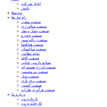
اخبار شرکت
دانش
ویدیوها
راه حل ها
صنعت معدن
صنعت متالورژی
صنعت حمل و نقل
صنعت خودرو
صنعت زباله سوز
صنعت هوافضا
صنعت ساختمان
تولید نظامی
صنعت کاغذ
صنایع دارویی غذایی
صنعت انرژی هسته ای
صنعت پتروشیمی
صنعت تونل
صنعت برق بادی
صنعت کشتی
صنعت فرآوری فلزات
درباره ما
تاریخ دژون
کارخانه دژون