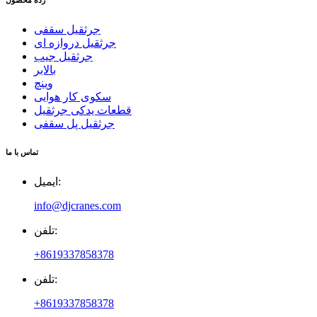
رده محصول
جرثقیل سقفی
جرثقیل دروازه ای
جرثقیل جیب
بالابر
وینچ
سکوی کار هوایی
قطعات یدکی جرثقیل
جرثقیل پل سقفی
تماس با ما
ایمیل:
info@djcranes.com
تلفن:
+8619337858378
تلفن:
+8619337858378