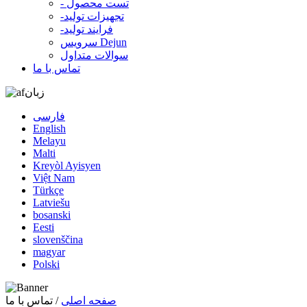
- تست محصول
-تجهیزات تولید
-فرایند تولید
سرویس Dejun
سوالات متداول
تماس با ما
زبان
فارسی
English
Melayu
Malti
Kreyòl Ayisyen
Việt Nam
Türkçe
Latviešu
bosanski
Eesti
slovenščina
magyar
Polski
صفحه اصلی
/ تماس با ما