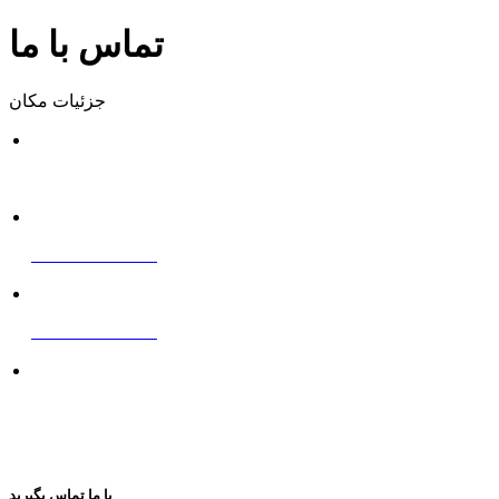
تماس با ما
جزئیات مکان
ایمیل
info@djcranes.com
تلفن
+8619337858378
واتس اپ
+8619337858378
آدرس
اتاق 17، طبقه 6، بلوک A، ساختمان 1، گرینلند Yuansheng بین
المللی، شماره 49 جاده Jinshui شرقی، منطقه ژنگژو، منطقه
آزاد تجاری آزمایشی هنان (Zhengdong)، چین
با ما تماس بگیرید